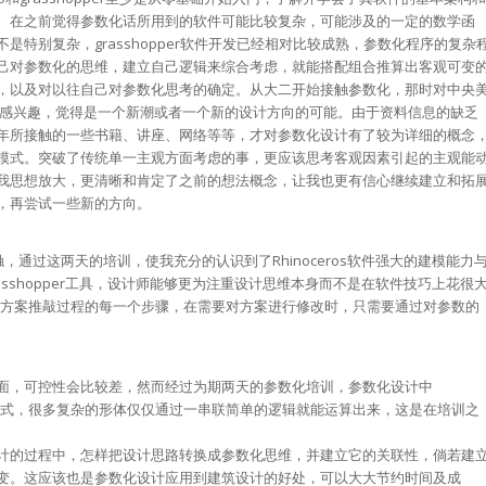
。在之前觉得参数化话所用到的软件可能比较复杂，可能涉及的一定的数学函
特别复杂，grasshopper软件开发已经相对比较成熟，参数化程序的复杂
己对参数化的思维，建立自己逻辑来综合考虑，就能搭配组合推算出客观可变
，以及对以往自己对参数化思考的确定。从大二开始接触参数化，那时对中央
很感兴趣，觉得是一个新潮或者一个新的设计方向的可能。由于资料信息的缺乏
年所接触的一些书籍、讲座、网络等等，才对参数化设计有了较为详细的概念
模式。突破了传统单一主观方面考虑的事，更应该思考客观因素引起的主观能
我思想放大，更清晰和肯定了之前的想法概念，让我也更有信心继续建立和拓
，再尝试一些新的方向。
一次接触，通过这两天的培训，使我充分的认识到了Rhinoceros软件强大的建模能力
s和Grasshopper工具，设计师能够更为注重设计思维本身而不是在软件技巧上花很
记录到方案推敲过程的每一个步骤，在需要对方案进行修改时，只需要通过对参数的
面，可控性会比较差，然而经过为期两天的参数化培训，参数化设计中
设计方式，很多复杂的形体仅仅通过一串联简单的逻辑就能运算出来，这是在培训之
计的过程中，怎样把设计思路转换成参数化思维，并建立它的关联性，倘若建
变。这应该也是参数化设计应用到建筑设计的好处，可以大大节约时间及成