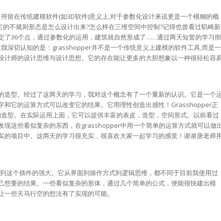
停留在传统建模软件(如3D软件)意义上,对于参数化设计来说更是一个模糊的概
:它的不规则形态是怎么设计出来?怎么样在三维空间中控制?记得也曾看过矶崎新
定了36个点，通过参数化的运用，建筑就自然形成了……通过两天短暂的学习彻
深切认知的是：grasshopper并不是一个传统意义上建模的软件工具,而是一
设计师的设计思维与设计思想。它的存在能让更多的大胆想象以一种很轻松容
的造型。经过了这两天的学习，我对这个概念有了一个重新的认识。它是一个
它的运算方式可以改变它的结果。它用理性创造出感性！Grasshopper正
奇的造型。在实际运用上面，它可以提供丰富的表皮，造型，空间形式。以前看过
这些看似复杂的东西，在grasshopper中用一个简单的运算方式就可以做
实的项目中。这两天的学习很充实，很喜欢大家一起学习的感觉！谢谢唐老师
底体会到这个插件的强大。它从界面到操作方式到逻辑思维，都不同于目前我使用过
己想要的结果。一些看似复杂的形体，通过几个简单的公式，便能很快建出模
让一些天马行空的想法有了实现的可能。