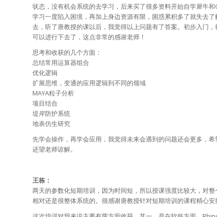
状态，没有机会系统的去学习，后来买了很多资料开始自学犀牛和
学习一度陷入困境，再加上身边资源有限，困惑累积多了就失去了
去，听了唐教授的课以后，我觉得以上问题有了答案。初步入门，
可以进行下去了，这点非常的感谢老师！
思考和收获的几个方面：
总结常用运算器组合
优化逻辑
扩展思维，变通的应用逻辑到不同的领域
MAYA粒子分析
项目结合
堤岸防护系统
地表仿生研究
先学会操作，再学会应用，我觉得未来会遇到的问题还会更多，希
还望老师谅解。
王栋：
两天的参数化短期培训，因为时间短，所以授课强度比较大，对整
相对还是很整体系统的。很感谢唐教授针对短期培训的课程精心安
这次培训对我来说主要有两方面收获，其一，是在软件方面。Rhino