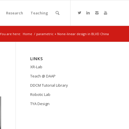
Research
Teaching
You are here:
Home
/
parametric + None-linear design in BLVD China
LINKS
XR-Lab
Teach @ DAAP
DDCM Tutorial Library
Robotic Lab
TYA Design