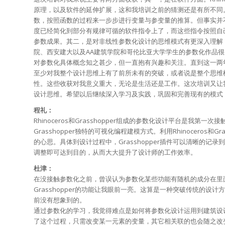
原理，以及软件的延伸扩展，这和我培训之前的猜测还是有所不同
数，按照函数的过程来一步步进行变量与参变量的推算。但事实并不是
度已经简化到部分有规律可循的软件指令上了，而这些指令按照自
参数成果。其二，是对非线性参数化设计的思维模式有更深入理解
院、西安建大以及AA建筑学院和哥伦比亚大学学生的参数化作品
对参数化具体概念知之甚少，但一直抱有兴趣和关注。直到这一两
至少对我整个设计思维上有了前所未有的突破，或者说是整个思维
性。这些收获对我意义重大，无论是生活还是工作。这次培训又让
设计思维。希望以后继续深入学习及实践，巩固和完善现有的模式
程礼：
Rhinoceros和Grasshopper组成的参数化设计平台是我第
Grasshopper独特的可视化编程建模方式。利用Rhinocero
的心思。具体到设计过程中，Grasshopper插件可以清晰的
调整即可达到目的，从而大大提升了设计师的工作效率。
杜津：
在没接触参数化之前，曾误认为参数化某些功能有随机的成分在里
Grasshopper的功能让我眼前一亮。这算是一种突破传统的
前没有想象到的。
通过参数化的学习，我觉得难点是如何将参数化设计运用到建筑设
了这个过程，只需改变某一元素的变量，其它相关联的也会随之改