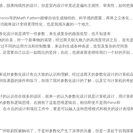
灵感，脱离纯线性的设计。但是室内设计毕竟还是偏向主观性、审美性，如何把
oi等的Math Pattern能够自动生成独特的、科学感的图案，再将之立体化，
个功能将设计变得更理性化，也是我感兴趣的一个地方。
数化设计就是调节一些参数，来生成复杂的曲面造型，也不知道有
新事物的欣喜，对一个新事物的渴望，经过两天朝九晚六的高强度培训之后， 首先
的插件，通过不同的运用方法和控制数量，来达到生成各种表皮，造型及复杂的空间形
，还需要自己以后一如既往的坚持，在此，也谢谢唐老师给我们一个好的开始
来说对参数化设计有点大致的认识和理解。经过这两天的参数化设计的计算机
训练课题的操作和练习，加强了我对参数化设计的了解，以及它与计算机的奇
计的认识存在很多的误区，就单一的认为参数化设计就是计算机设计，用计算
参数和逻辑思维。在拥有了这套思维逻辑后，相信即使不是用rhino和
的设计。在今后的设计和项目工作中，要是可以融入这种思维模式和相关的设计表现
广州歌剧院被触动了，于是对参数化产生了浓厚的兴趣，但是一直处于自我摸