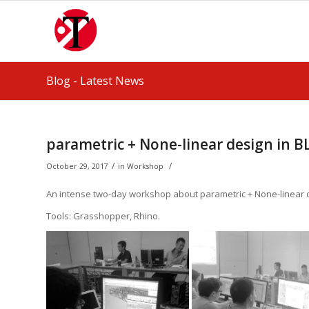
Blog - Latest News
parametric + None-linear design in 
/
/
October 29, 2017
in
Workshop
An intense two-day workshop about parametric + None-linear d
Tools: Grasshopper, Rhino.