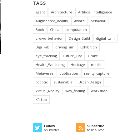
TAGS
agent
Architecture
Artificial Intelligence
Augmented_Reality
Award
behavior
Book
China
computation
crowd_behavior
Design_Build
digital_twin
Digi_Fab
driving_sim
Exhibition
eye_tracking
Future_City
Grant
Health_Wellbeing
Heritage
media
Metaverse
publication
reality_capture
robotic
sustainable
Urban Design
Virtual_Reality
Way_finding
workshop
XR-Lab
Follow
Subscribe
on Twitter
to RSS Feed