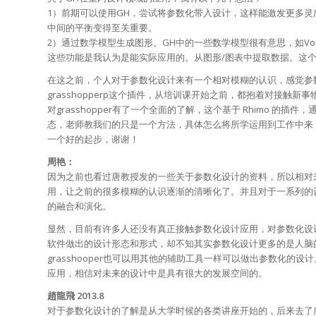
1）前期可以使用GH，尝试将参数化带入设计，这样能激发更多
中间的平衡变得至关重要。
2）通过数学模型生成图形。GH中的一些数学模型很有意思，如Voron
这些功能是我认为是能实际应用的。从图形/图表中提取数据。这
在这之前，个人对于参数化设计来有一个相对模糊的认识，感觉参
grasshopperp这个插件，从培训课开始之前，都抱着对接触
对grasshopper有了一个全面的了解，这个基于 Rhimo 
态，老师教我们的只是一个方法，具体怎么将所学运用到工作中来
一个好的起步，谢谢！
周艳：
因为之前也看过唐教授发的一些关于参数化设计的资料，所以相对
用，让之前的很多模糊的认识逐渐的清晰化了。并且对于一系列的
的融合和演化。
显然，目前有许多人还没有真正接触参数化设计应用，对参数化设
软件做出的设计形态和形式，却不知其实参数化设计更多的是人脑的
grasshooper也可以用其他的辅助工具一样可以做出参数化
应用，相信对未来的设计中是具有很大的发展空间的。
趙龍飛
2013.8
对于参数化设计的了解是从大学时候的各类讲座开始的，后来去了