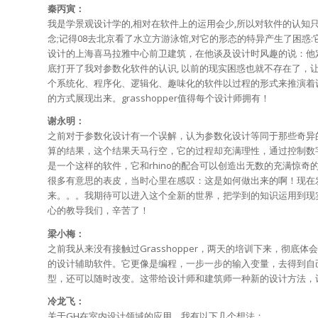
秦丙寅：
我是学景观设计学的,相对在软件上的运用会少,所以对软件的认知只
念;记得08去北京看了水立方游泳馆,对它的形态的特异产生了困惑
设计的上海喜马拉雅中心前卫建筑，在他谈及设计时风趣的说：他
底打开了我对参数化软件的认识, 以前的现实困惑也就不存在了，让我
个系统化、程序化、逻辑化、趣味化的软件以过程的形式来推演着
的方式展现出来。grasshopper值得每个设计师拥有！
谢永明：
之前对于参数化设计有一个误解，认为参数化设计等同于那些奇异
算的结果，这个结果天马行空，它的过程却充满理性，通过控制数字和
是一个这样的软件，它和rhino的配合可以创造出无数的充满惊
很多有意思的表皮，当时心里在感叹：这是如何做出来的啊！现在发现
来。。。我期待可以进入这个全新的世界，把学到的知识运用到现
心的教导我们，辛苦了！
梁小梅：
之前我从来没有接触过Grasshopper，两天的培训下来，彻
的设计辅助软件。它更像是编程，一步一步的输入变量，去得到自
型，还可以随时改变。这带给设计师和建筑师一种新的设计方法，
冷龙飞：
关于GH在室内设计领域的应用，我有以下几个想法：