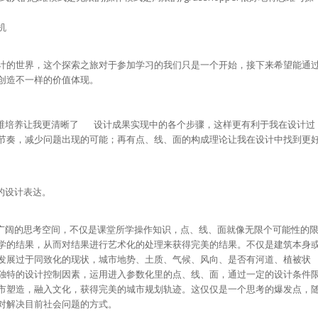
机
计的世界，这个探索之旅对于参加学习的我们只是一个开始，接下来希望能通
创造不一样的价值体现。
培养让我更清晰了 设计成果实现中的各个步骤，这样更有利于我在设计过
节奏，减少问题出现的可能；再有点、线、面的构成理论让我在设计中找到更
的设计表达。
阔的思考空间，不仅是课堂所学操作知识，点、线、面就像无限个可能性的
学的结果，从而对结果进行艺术化的处理来获得完美的结果。不仅是建筑本身
发展过于同致化的现状，城市地势、土质、气候、风向、是否有河道、植被状
独特的设计控制因素，运用进入参数化里的点、线、面，通过一定的设计条件
市塑造，融入文化，获得完美的城市规划轨迹。这仅仅是一个思考的爆发点，
对解决目前社会问题的方式。