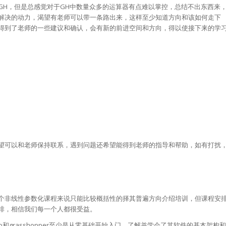
GH，但是总感觉对于GH中数量众多的运算器有点难以掌控，总结不出东西来
解决的动力，渴望有老师可以带一条路出来，这样至少知道方向和该如何走下
得到了老师的一些建议和确认，会有新的前进空间和方向，得以使接下来的学
望可以和老师保持联系，遇到问题还希望能得到老师的指导和帮助，如有打扰
个非线性参数化课程来说只能比较概括性的择其普遍方向介绍培训，但课程安
排，相信我们每一个人都很受益。
和grasshopper至少是从零基础开始入门，了解并学会了其软件的基本架构和