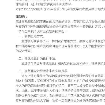
作结合到一起,让创意变得灵活且可见性强.
对grasshopper的评价:20年前的CAD ,谁能更早的应用,谁将占领先
张朝亮：
感谢唐教授给我们带来的两天精彩的讲课，带我们走入了参数化设
对它的学习和利用能够给我们操作的项目带来不一样的设计方式，
学习当中我个人有三点较深的体会：
一、新的思维方式。
通过学习我获得了不一样的设计思维方式，参数化逻辑性的思维
程中能尽早的分析和判断出可能出现问题的地方，更好的把握设计
的设计手法。
二、非线性设计的设计手法。
通过学习学会对非线性设计相关软件的运用和操作，辅助我们
三、参数化设计给我带来的头脑风暴。
这次上课对我最大的感触是参数化的研究可以给我们带来无限广
制条件和因素，我们通过它们的限制和我们对它们的改变获得最科
者人的行为活动能得到最科学的运用，甚至可以改变目前整个城市
况、山体、以至于地域性人们行为活动的特点等等因素，都能成为
制得出科学的指导意见，在此基础上运用艺术化的处理方式进行城
着对它的接触和深入了解，我们一定能获得更为多的研究课题和针